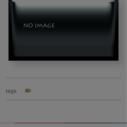
根
分
岐
部
tags
へ
の
ス
ケ
ー