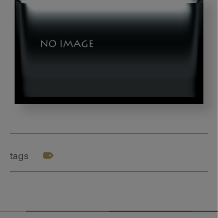
ス
ク
リ
ー
tags
ン
シ
ョ
ッ
ト