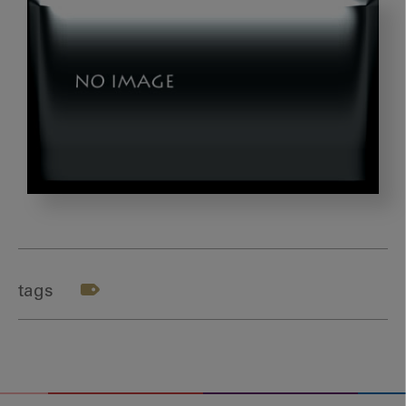
ス
ク
リ
ー
tags
ン
シ
ョ
ッ
ト