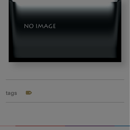
ス
ク
リ
ー
tags
ン
シ
ョ
ッ
ト