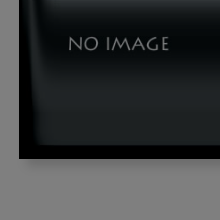
ス
ク
リ
ー
ン
シ