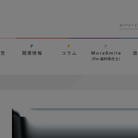
経営
開業情報
コラム
MoreSmile
（For 歯科衛生士）