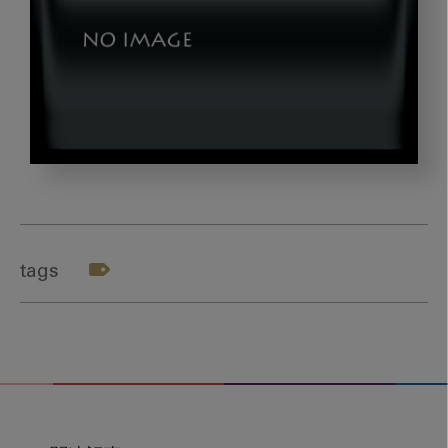
dld_
テ
ー
マ
tags
2