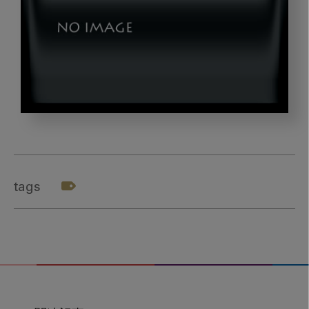
dld_
テ
ー
マ
tags
４