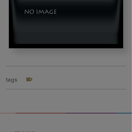
dld_
テ
ー
マ
tags
2