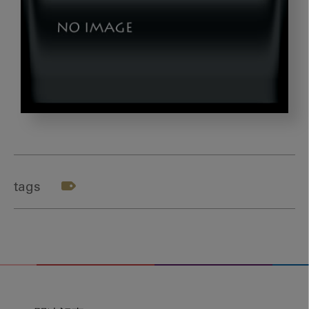
dld_
テ
ー
マ
tags
２