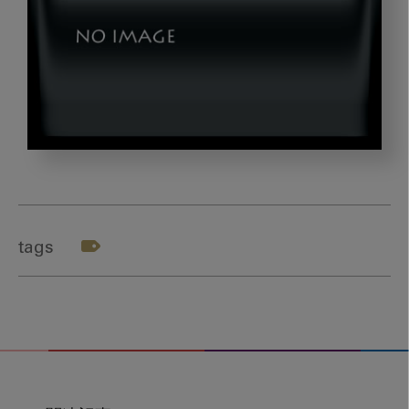
manda_
テ
ー
マ
tags
３