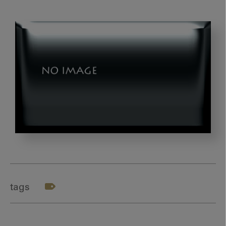
矯
正
が
先
tags
か？
イ
ン