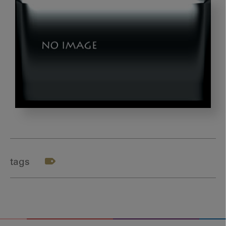
202401_
萬
田
先
tags
生
テ
ー
マ
７