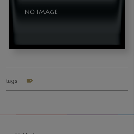
202405_
岡
崎
先
tags
生-5