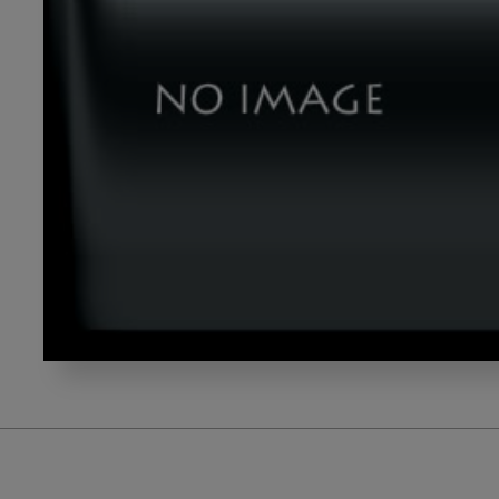
202405_
岡
崎
先
生-7