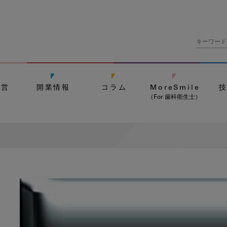
経営
開業情報
コラム
MoreSmile
（For 歯科衛生士）