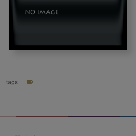
ア
イ
キ
ャ
tags
ッ
チ