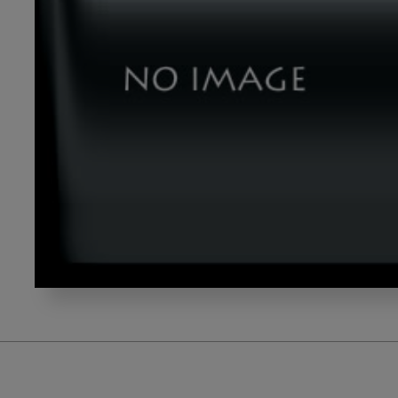
202407_
萬
田
先
生-4-
テ