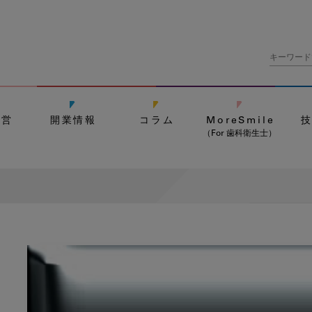
経営
開業情報
コラム
MoreSmile
（For 歯科衛生士）