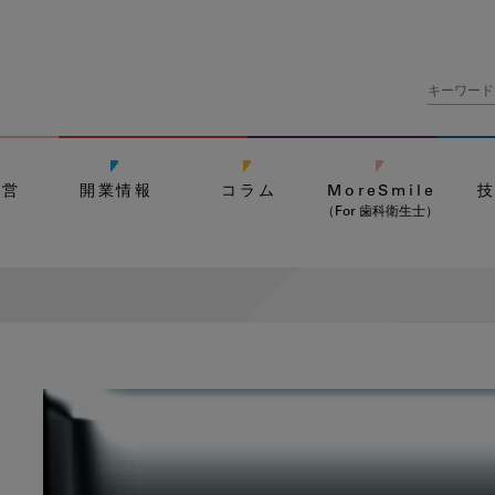
経営
開業情報
コラム
MoreSmile
（For 歯科衛生士）