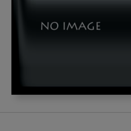
テ
ー
マ
１