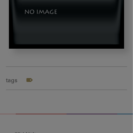
テ
ー
マ
２
tags