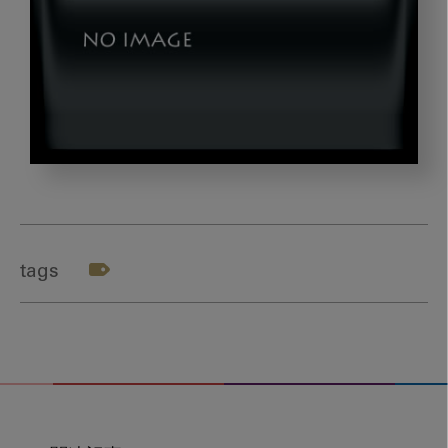
テ
ー
マ
６
tags