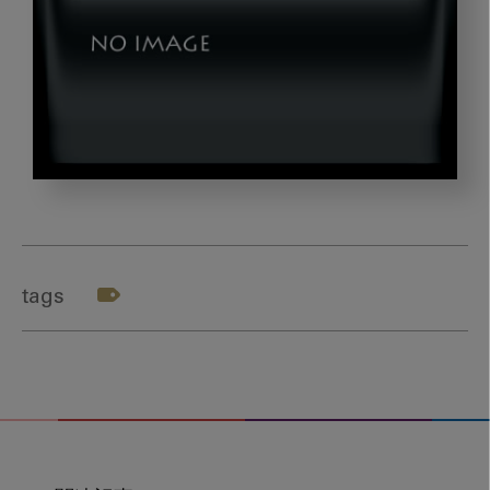
ア
イ
キ
ャ
tags
ッ
チ