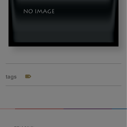
テ
ー
マ
８
tags