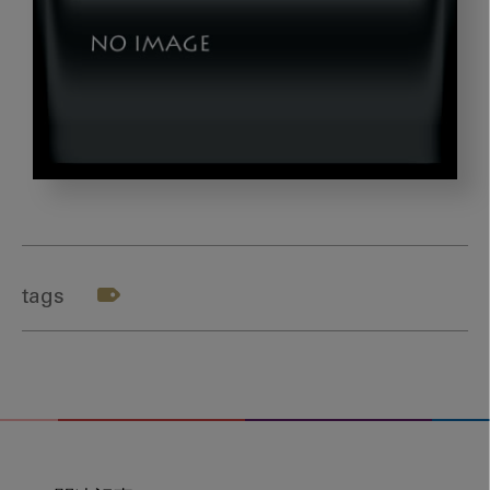
木
村
先
生
tags
_
テ
ー
マ
２