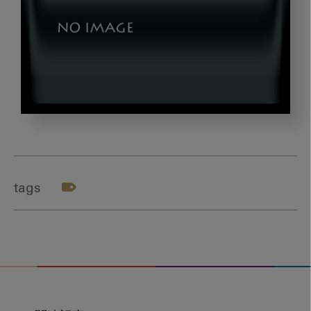
テ
ー
マ
３
tags