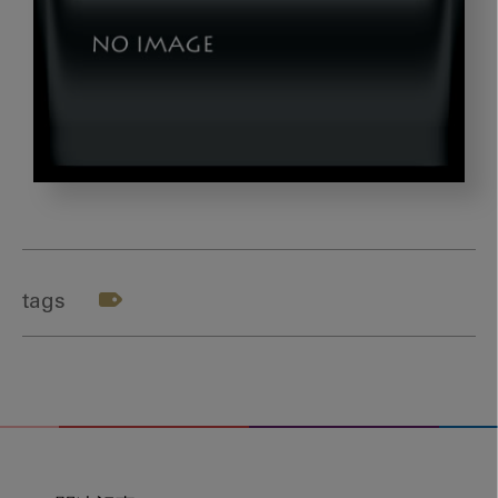
親
子
継
承
tags
の
ス
ス
メ
2