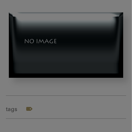
202501_
デ
ン
タ
tags
マ
ン
中