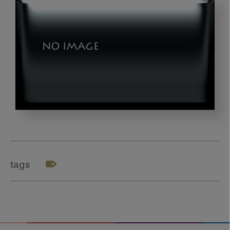
作
業
効
率
tags
を
高
め
る
シ