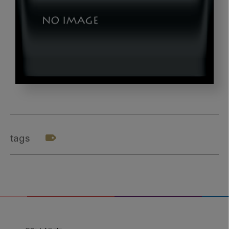
秋
本
先
生
tags
_
テ
ー
マ
１