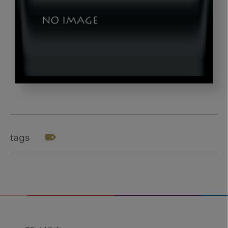
aimiya_
テ
ー
マ
tags
２