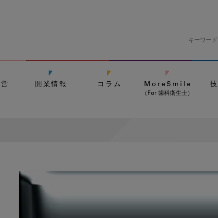
経営
開業情報
コラム
MoreSmile
（For 歯科衛生士）