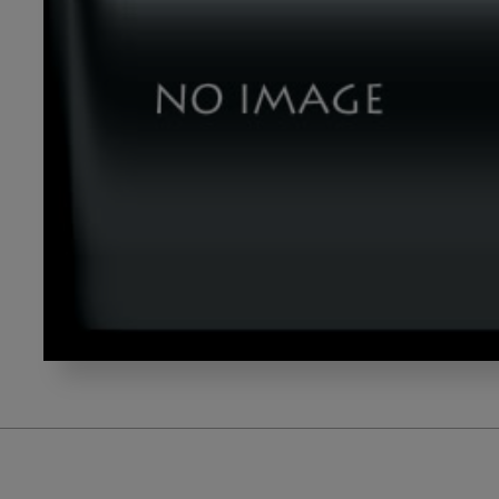
言
葉
が
け
に
台