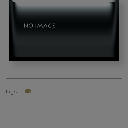
マ
イ
ク
ロ
tags
デ
ン
テ
ィ
ス