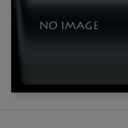
5-
D
コ
ン
セ
ン