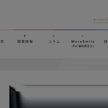
経営
開業情報
コラム
MoreSmile
（For 歯科衛生士）