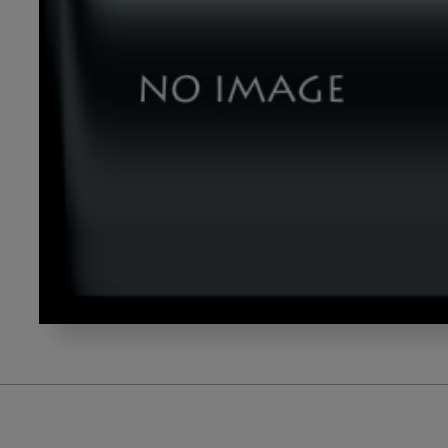
「力
は
い
ら
な
い」