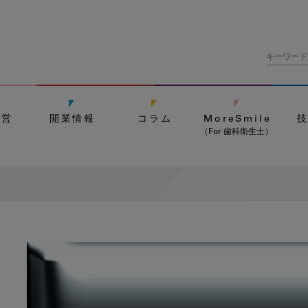
経営
開業情報
コラム
MoreSmile
（For 歯科衛生士）