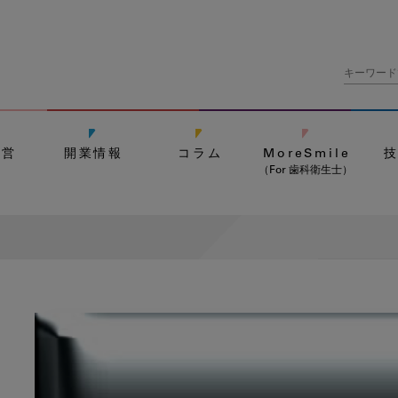
経営
開業情報
コラム
MoreSmile
（For 歯科衛生士）