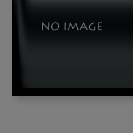
202507_
丸
山
先
生
テ