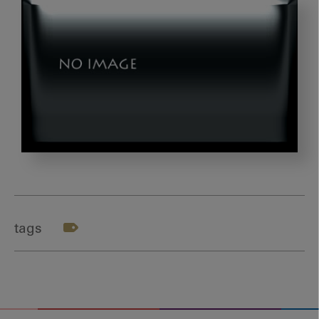
医
療
過
疎
tags
地
の
歯
科
医