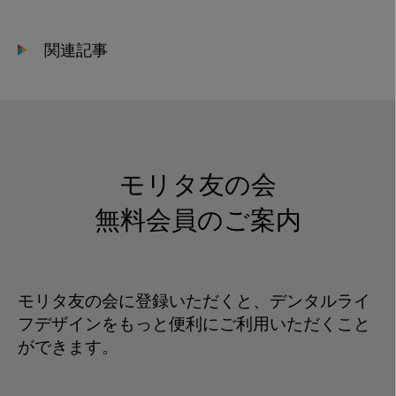
療
を
関連記事
担
う
巡
回
歯
科
モリタ友の会
診
療
無料会員のご案内
車
3
モリタ友の会に登録いただくと、デンタルライ
フデザインをもっと便利にご利用いただくこと
ができます。