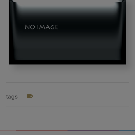
医
療
過
疎
tags
地
の
歯
科
医