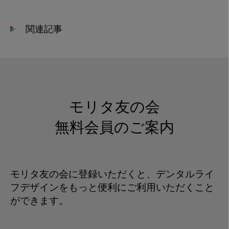
療
を
関連記事
担
う
巡
回
歯
科
モリタ友の会
診
療
無料会員のご案内
車
6
モリタ友の会に登録いただくと、デンタルライ
フデザインをもっと便利にご利用いただくこと
ができます。