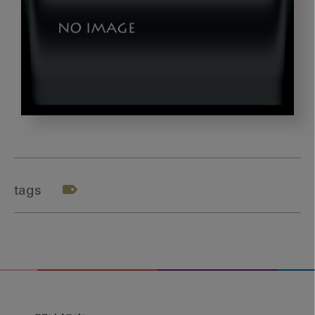
テ
ー
マ
３
tags