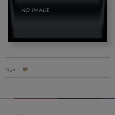
テ
ー
マ
６
tags