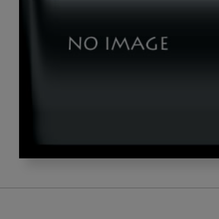
テ
ー
マ
７