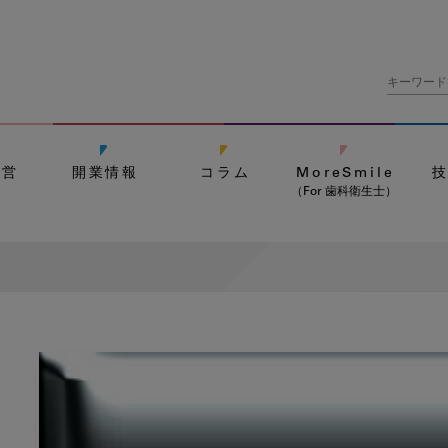
経営
開業情報
コラム
MoreSmile
（For 歯科衛生士）