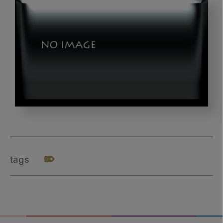
第
5
回：
歯
tags
科
か
ら
の
社