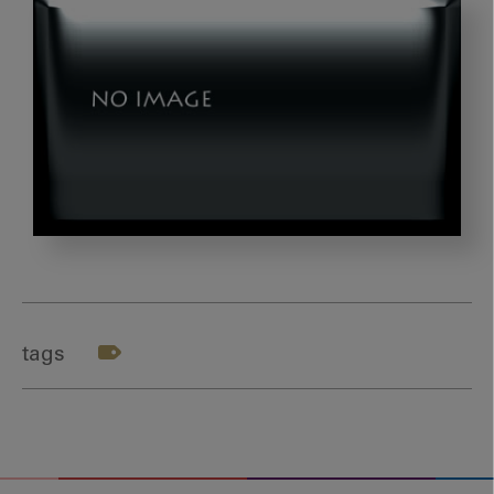
第
5
回：
歯
tags
科
か
ら
の
社