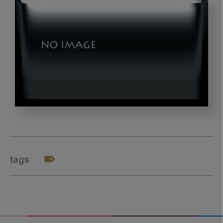
第
5
回：
歯
tags
科
か
ら
の
社