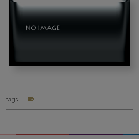
第
5
回：
歯
tags
科
か
ら
の
社