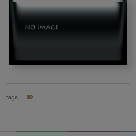
図
3_
歯
科
tags
ク
リ
ニ
ッ
ク