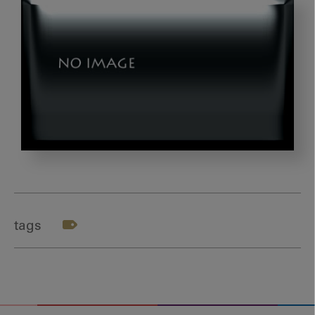
図
2_
し
く
tags
じ
り
先
生
の