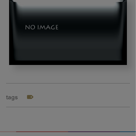
し
く
じ
り
tags
先
生
の
小
児