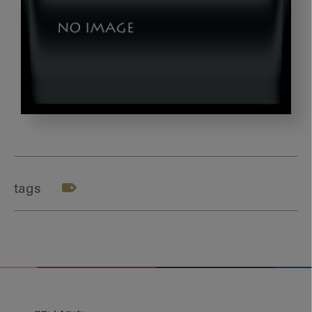
暑
い
夏
tags