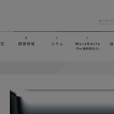
経営
開業情報
コラム
MoreSmile
（For 歯科衛生士）