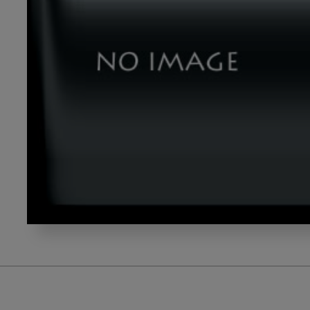
テ
ー
マ
５