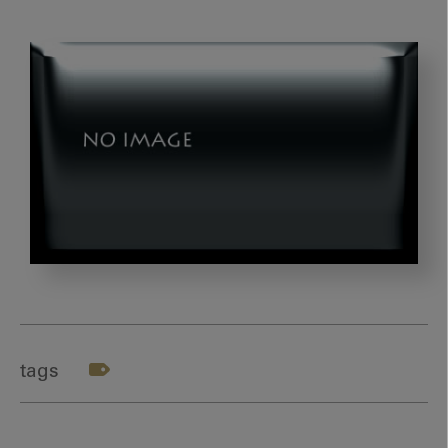
1_
ア
メ
リ
tags
カ
視
察