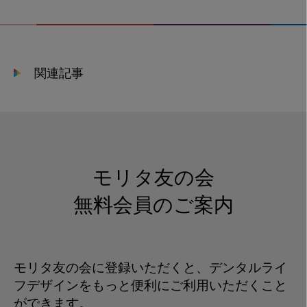
に
見
る
睡
関連記事
眠
歯
科
の
最
新
モリタ友の会
動
向
無料会員のご案内
に
つ
い
モリタ友の会に登録いただくと、デンタルライ
て
フデザインをもっと便利にご利用いただくこと
ができます。