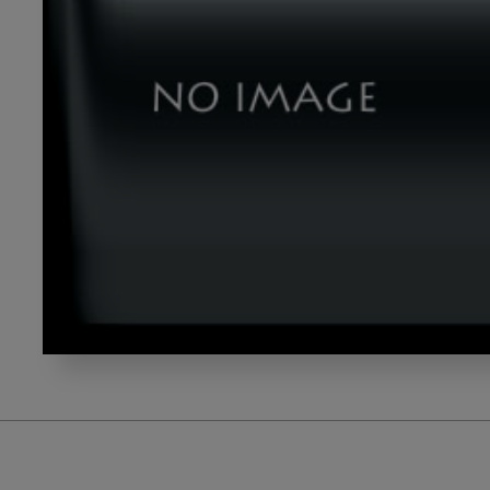
テ
ー
マ
３