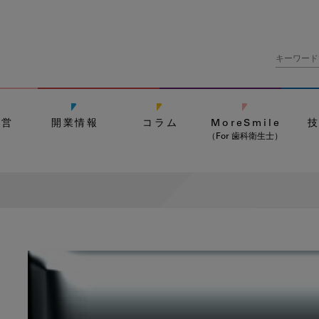
経営
開業情報
コラム
MoreSmile
（For 歯科衛生士）