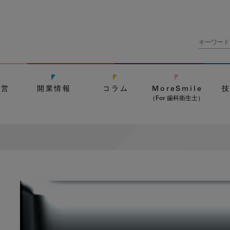
経営
開業情報
コラム
MoreSmile
（For 歯科衛生士）