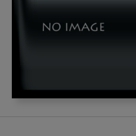
book3_
指
示
待
ち
ス